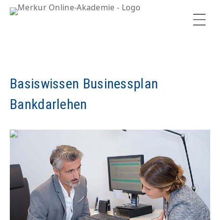
merkur-start up GmbH
Online-Akademie
Home
Basiswissen Businessplan
Gründung
Bankdarlehen
Job & Karriere
Nachfolge
Unternehmen
Berater, Coaches, Dozenten
Kontakt